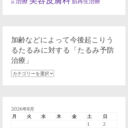
美容皮膚科
治療
肌再生治療
認
加齢などによって今後起こりう
るたるみに対する「たるみ予防
治療」
加
齢
な
ど
に
よ
2026年8月
っ
月
火
水
木
金
土
日
て
1
2