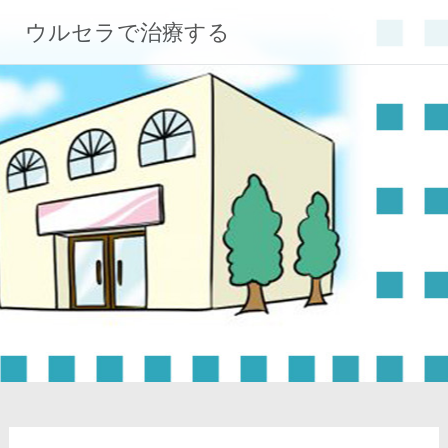
コ
ウルセラで治療する
ン
テ
ン
ツ
へ
ス
キ
ッ
プ