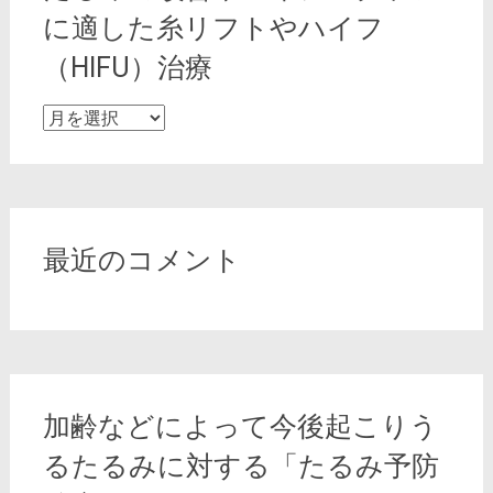
に適した糸リフトやハイフ
（HIFU）治療
た
る
み
の
改
善
最近のコメント
や
エ
イ
ジ
ン
グ
加齢などによって今後起こりう
ケ
ア
るたるみに対する「たるみ予防
に