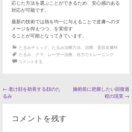
応じた方法を選ぶことができるため、安心感のある
対応が可能です。
最新の技術では熱を均一に与えることで皮膚へのダ
メージを抑えつつ、を実現す
ることが可能となってきています。
たるみチェック
、
たるみ治療方法
、
治療
、
美容皮膚科
たるみ
、
クマ
、
レーザー治療
、
自力でトレーニング
コメントする
投
←
老け顔を助長する顔のた
施術前に把握したい回復過
るみ
程の現実
→
稿
ナ
ビ
コメントを残す
ゲ