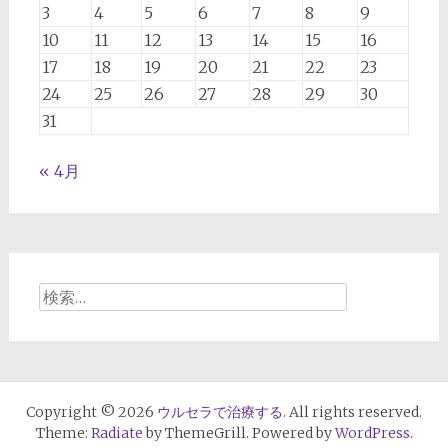
今
3
4
5
6
7
8
9
後
10
11
12
13
14
15
16
起
17
18
19
20
21
22
23
こ
24
25
26
27
28
29
30
り
う
31
る
た
« 4月
る
み
に
対
す
検
る
索:
「た
る
み
予
Copyright © 2026
ウルセラで治療する
. All rights reserved.
防
Theme:
Radiate
by ThemeGrill. Powered by
WordPress
.