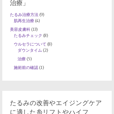
治療」
適
し
たるみ治療方法
(9)
た
肌再生治療
(4)
糸
リ
美容皮膚科
(13)
フ
たるみチェック
(8)
ト
ウルセラについて
(8)
や
ダウンタイム
(2)
ハ
治療
(5)
イ
フ
施術前の確認
(1)
（HIFU）
治
療
たるみの改善やエイジングケア
に適した糸リフトやハイフ