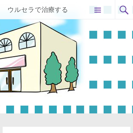
コ
ウルセラで治療する
ン
テ
ン
ツ
へ
ス
キ
ッ
プ