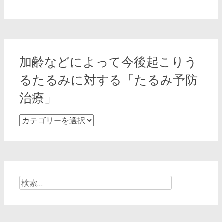
加齢などによって今後起こりう
るたるみに対する「たるみ予防
治療」
加
齢
な
ど
に
よ
検
っ
索:
て
今