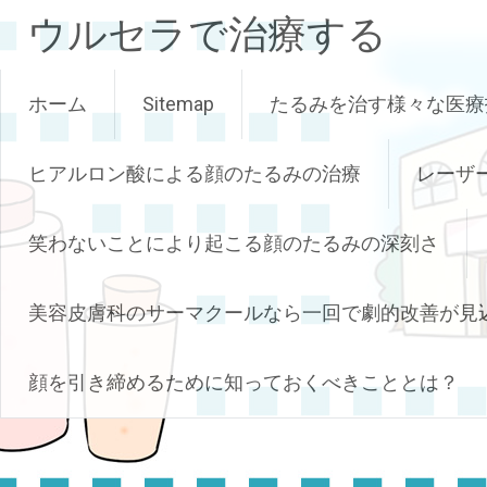
コ
ウルセラで治療する
ン
テ
ン
ホーム
Sitemap
たるみを治す様々な医療
ツ
へ
ス
ヒアルロン酸による顔のたるみの治療
レーザ
キ
ッ
笑わないことにより起こる顔のたるみの深刻さ
プ
美容皮膚科のサーマクールなら一回で劇的改善が見
顔を引き締めるために知っておくべきこととは？