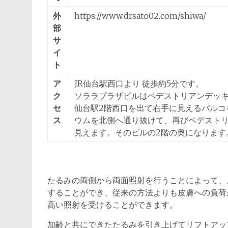
外
https://www.drsato02.com/shiwa/
部
サ
イ
ト
ア
JR仙台駅西口より 徒歩約5分です。
ク
ソララプラザビルはペデストリアンデッ
セ
仙台駅2階西口を出て右手に見えるパルコ
ス
ウムを北側へ通り抜けて、再びペデストリ
見えます。そのビルの2階の奥になります
たるみの両側から両面照射を行うことによって、
することができ、従来の方法よりも皮膚への負荷
高い照射を受けることができます。
加齢と共にできたたるみを引き上げてリフトアッ