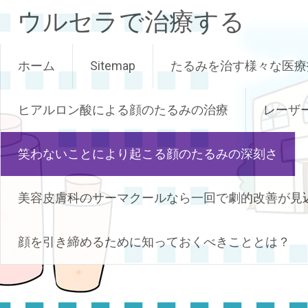
コ
ウルセラで治療する
ン
テ
ン
ホーム
Sitemap
たるみを治す様々な医療
ツ
へ
ス
ヒアルロン酸による顔のたるみの治療
レーザ
キ
ッ
笑わないことにより起こる顔のたるみの深刻さ
プ
美容皮膚科のサーマクールなら一回で劇的改善が見
顔を引き締めるために知っておくべきこととは？