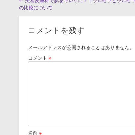
投
←
美容皮膚科で肌をキレイに！｜ウルセラとウルセ
の比較について
稿
ナ
ビ
コメントを残す
ゲ
メールアドレスが公開されることはありません。
ー
シ
コメント
※
ョ
ン
名前
※