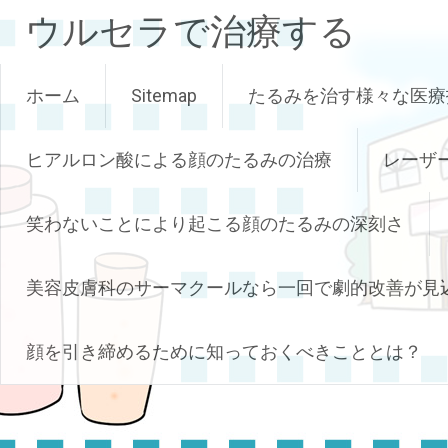
コ
ウルセラで治療する
ン
テ
ン
ホーム
Sitemap
たるみを治す様々な医療
ツ
へ
ス
ヒアルロン酸による顔のたるみの治療
レーザ
キ
ッ
笑わないことにより起こる顔のたるみの深刻さ
プ
美容皮膚科のサーマクールなら一回で劇的改善が見
顔を引き締めるために知っておくべきこととは？