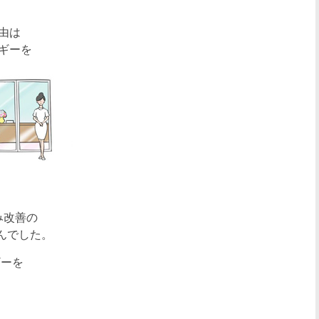
由は
ギーを
み改善の
んでした。
ギーを
、