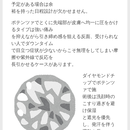
予定がある場合は余
裕を持った日程設計が欠かせません。
ポテンツァでとくに先端部が皮膚へ均一に圧をかけ
るタイプは強い痛み
を抑えながら引き締め感を狙える反面、受けられな
い人でダウンタイム
で目立つ症状が少ないからこそ無理をしてしまい摩
擦や紫外線で反応を
長引かせるケースがあります。
ダイヤモンドチ
ップでポテンツ
ァで施
術後は洗顔時の
こすり過ぎを避
け保湿
と遮光を優先
し、発汗を伴う