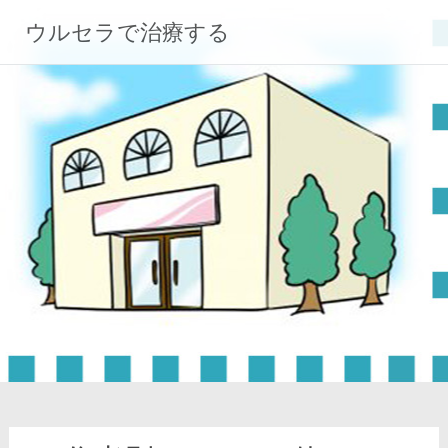
コ
ウルセラで治療する
ン
テ
ン
ツ
へ
ス
キ
ッ
プ