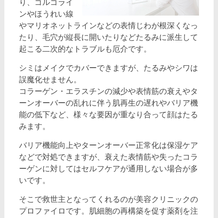
り、ゴルゴライ
ンやほうれい線
やマリオネットラインなどの表情じわが根深くなっ
たり、毛穴が縦長に開いたりなどたるみに派生して
起こる二次的なトラブルも厄介です。
シミはメイクでカバーできますが、たるみやシワは
誤魔化せません。
コラーゲン・エラスチンの減少や表情筋の衰えやタ
ーンオーバーの乱れに伴う肌再生の遅れやバリア機
能の低下など、様々な要因が重なり合って顔はたる
みます。
バリア機能向上やターンオーバー正常化は保湿ケア
などで対処できますが、衰えた表情筋や失ったコラ
ーゲンに対してはセルフケアが通用しない場合が多
いです。
そこで救世主となってくれるのが美容クリニックの
プロファイロです。肌細胞の再構築を促す薬剤を注