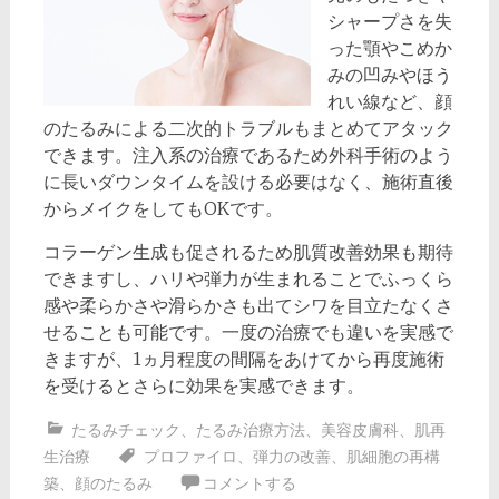
シャープさを失
った顎やこめか
みの凹みやほう
れい線など、顔
のたるみによる二次的トラブルもまとめてアタック
できます。注入系の治療であるため外科手術のよう
に長いダウンタイムを設ける必要はなく、施術直後
からメイクをしてもOKです。
コラーゲン生成も促されるため肌質改善効果も期待
できますし、ハリや弾力が生まれることでふっくら
感や柔らかさや滑らかさも出てシワを目立たなくさ
せることも可能です。一度の治療でも違いを実感で
きますが、1ヵ月程度の間隔をあけてから再度施術
を受けるとさらに効果を実感できます。
たるみチェック
、
たるみ治療方法
、
美容皮膚科
、
肌再
生治療
プロファイロ
、
弾力の改善
、
肌細胞の再構
築
、
顔のたるみ
コメントする