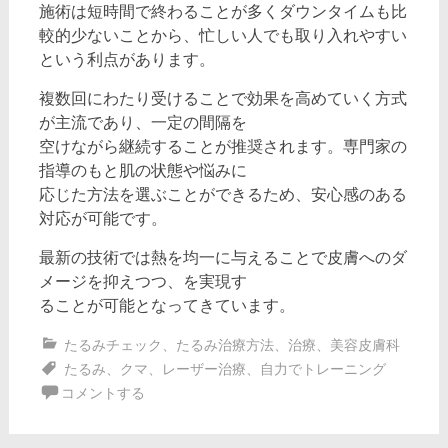
施術は短時間で終わることが多くダウンタイムも比
較的少ないことから、忙しい人でも取り入れやすい
という利点があります。
複数回にわたり受けることで効果を高めていく方式
が主流であり、一定の間隔を
空けながら継続することが推奨されます。専門家の
指導のもと肌の状態や悩みに
応じた方法を選ぶことができるため、安心感のある
対応が可能です。
最新の技術では熱を均一に与えることで皮膚へのダ
メージを抑えつつ、を実現す
ることが可能となってきています。
たるみチェック
、
たるみ治療方法
、
治療
、
美容皮膚科
たるみ
、
クマ
、
レーザー治療
、
自力でトレーニング
コメントする