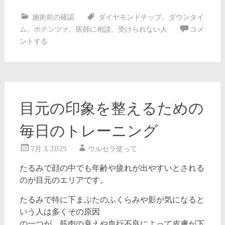
施術前の確認
ダイヤモンドチップ
、
ダウンタイ
ム
、
ポテンツァ
、
医師に相談
、
受けられない人
コメ
ントする
目元の印象を整えるための
毎日のトレーニング
7月 3, 2025
ウルセラ使って
たるみで顔の中でも年齢や疲れが出やすいとされる
のが目元のエリアです。
たるみで特に下まぶたのふくらみや影が気になると
いう人は多くその原因
の一つが、筋肉の衰えや血行不良によって皮膚が下