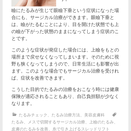
瞼にたるみが生じて眼瞼下垂という症状になった場
合にも、サージカル治療ができます。眼瞼下垂と
は、瞼がたるむことにより、目を開けた状態でも上
の瞼が下がった状態のままになってしまう症状のこ
とです。
このような症状が発症した場合には、上瞼をもとの
場所まで戻せなくなってしまいます。そのために視
野も狭くなってしまうので、日常生活にも影響が出
ます。このような場合でもサージカル治療を受けれ
ば、症状を改善できます。
こうした目的でたるみの治療をおこなう時には健康
保険が適応されることもあり、自己負担額が少なく
なります。
たるみチェック
、
たるみ治療方法
、
美容皮膚科
たるみ
、
メスで切開するサージカル治療
、
上瞼のたるみ
、
皮膚のたるみを改善
、
糸で引き上げるスレッドリフト