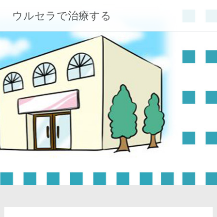
コ
ウルセラで治療する
ン
テ
ン
ツ
へ
ス
キ
ッ
プ