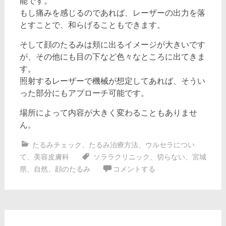
能です。
もし痛みを感じるのであれば、レーザーの出力を落
とすことで、和らげることもできます。
そして顔のたるみは頬に出るイメージが大きいです
が、その他にも目の下など色々なところに出てきま
す。
照射するレーザーで機械が想定してあれば、そうい
った部分にもアプローチ可能です。
場所によって内容が大きく変わることもありませ
ん。
たるみチェック
、
たるみ治療方法
、
ウルセラについ
て
、
美容皮膚科
ソララクリニック
、
切らない
、
宮城
県
、
自然
、
顔のたるみ
コメントする