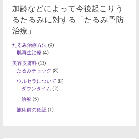
グ
加齢などによって今後起こりう
ケ
ア
るたるみに対する「たるみ予防
に
治療」
適
し
たるみ治療方法
(9)
た
肌再生治療
(4)
糸
リ
美容皮膚科
(13)
フ
たるみチェック
(8)
ト
ウルセラについて
(8)
や
ダウンタイム
(2)
ハ
治療
(5)
イ
フ
施術前の確認
(1)
（HIFU）
治
療