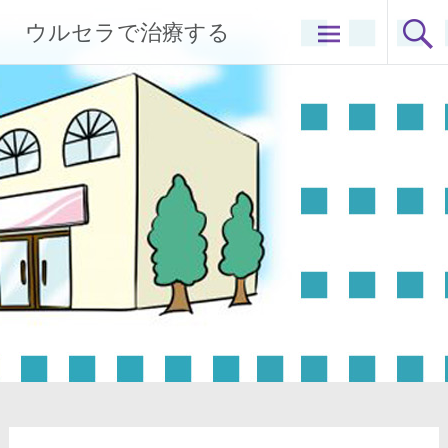
コ
ウルセラで治療する
ン
テ
ン
ツ
へ
ス
キ
ッ
プ