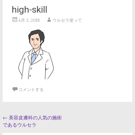
high-skill
4月 2, 2018
ウルセラ使って
コメントする
投
←
美容皮膚科の人気の施術
であるウルセラ
稿