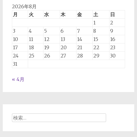
よ
2026年8月
っ
月
火
水
木
金
土
日
て
1
2
今
3
4
5
6
7
8
9
後
10
11
12
13
14
15
16
起
17
18
19
20
21
22
23
こ
24
25
26
27
28
29
30
り
う
31
る
た
« 4月
る
み
に
対
す
検
る
索:
「た