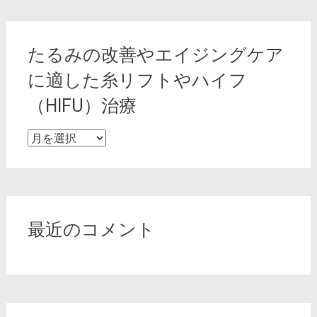
たるみの改善やエイジングケア
に適した糸リフトやハイフ
（HIFU）治療
た
る
み
の
改
善
最近のコメント
や
エ
イ
ジ
ン