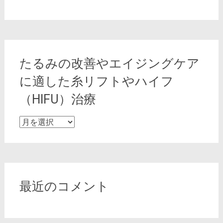
たるみの改善やエイジングケア
に適した糸リフトやハイフ
（HIFU）治療
た
る
み
の
改
善
最近のコメント
や
エ
イ