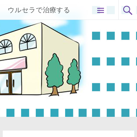
コ
ウルセラで治療する
ン
テ
ン
ツ
へ
ス
キ
ッ
プ