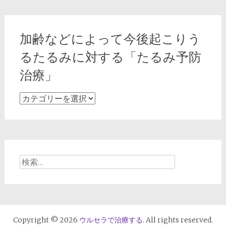
ジ
ン
グ
加齢などによって今後起こりう
ケ
ア
るたるみに対する「たるみ予防
に
治療」
適
し
加
た
齢
糸
な
リ
ど
フ
に
ト
よ
検
や
っ
索:
ハ
て
イ
今
フ
後
（HIFU）
起
Copyright © 2026
ウルセラで治療する
. All rights reserved.
治