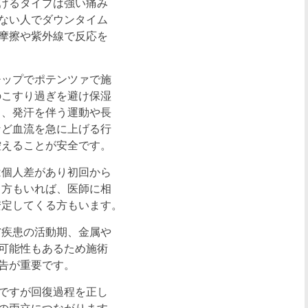
けるタイプは強い痛み
ない人でダウンタイム
摩擦や紫外線で反応を
チップでポテンツァで施
のこすり過ぎを避け保湿
し、発汗を伴う運動や長
など血流を急に上げる行
控えることが安全です。
は個人差があり初回から
る方もいれば、医師に相
安定してくる方もいます。
膚疾患の活動期、金属や
可能性もあるため施術
告が重要です。
ですが回復過程を正し