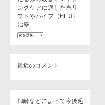
ングケアに適した糸リ
フトやハイフ（HIFU）
治療
た
る
み
の
改
善
最近のコメント
や
エ
イ
ジ
ン
グ
加齢などによって今後起
ケ