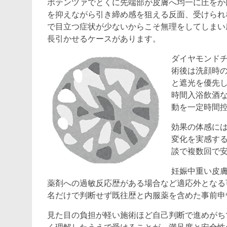
ポテンツァでとくに先端部が皮膚へ均一に圧をか
を抑えながら引き締め感を狙える反面、受けられ
で目立つ症状が少ないからこそ無理をしてしまい
長引かせるケースがあります。
ダイヤモンド
術後は洗顔時
と遮光を優先
時間入浴飲酒
動を一定時間
効果の体感に
変化を実感す
談で複数回で
妊娠中重い皮
薬剤への過敏反応歴がある場合など適応外となる
名だけで判断せず既往歴と内服薬を含めた事前申
見た目の負担が軽い施術ほど自己判断で進めがち