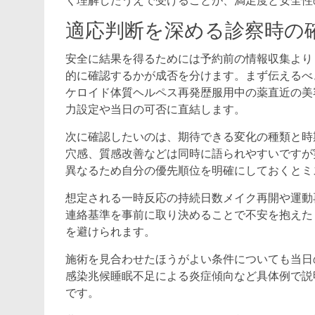
く理解したうえで受けることが、満足度と安全性
適応判断を深める診察時の
安全に結果を得るためには予約前の情報収集より
的に確認するかが成否を分けます。まず伝えるべ
ケロイド体質ヘルペス再発歴服用中の薬直近の美
力設定や当日の可否に直結します。
次に確認したいのは、期待できる変化の種類と時
穴感、質感改善などは同時に語られやすいですが
異なるため自分の優先順位を明確にしておくとミ
想定される一時反応の持続日数メイク再開や運動
連絡基準を事前に取り決めることで不安を抱えた
を避けられます。
施術を見合わせたほうがよい条件についても当日
感染兆候睡眠不足による炎症傾向など具体例で説
です。