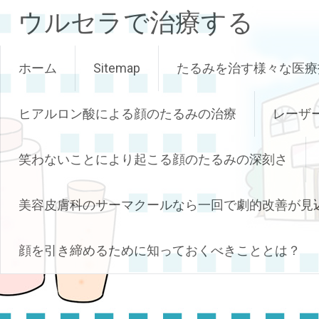
コ
ウルセラで治療する
ン
テ
ン
ホーム
Sitemap
たるみを治す様々な医療
ツ
へ
ス
ヒアルロン酸による顔のたるみの治療
レーザ
キ
ッ
笑わないことにより起こる顔のたるみの深刻さ
プ
美容皮膚科のサーマクールなら一回で劇的改善が見
顔を引き締めるために知っておくべきこととは？