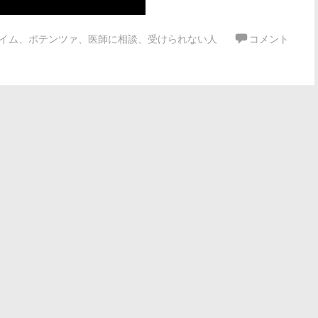
イム
、
ポテンツァ
、
医師に相談
、
受けられない人
コメント