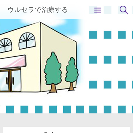
コ
ウルセラで治療する
ン
テ
ン
ツ
へ
ス
キ
ッ
プ