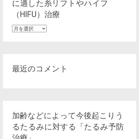
に適した糸リフトやハイフ
（HIFU）治療
た
る
み
の
改
善
最近のコメント
や
エ
イ
ジ
ン
グ
加齢などによって今後起こりう
ケ
ア
るたるみに対する「たるみ予防
に
治療」