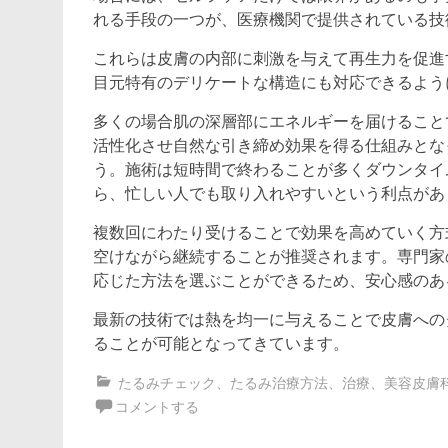
れる手段の一つが、医療機関で提供されている技
これらは皮膚の内部に刺激を与えて再生力を促進
目元特有のデリケートな構造にも対応できるよう
多くの場合肌の深層部にエネルギーを届けること
活性化させ自然な引き締め効果を得る仕組みとな
う。施術は短時間で終わることが多くダウンタイ
ら、忙しい人でも取り入れやすいという利点があ
複数回にわたり受けることで効果を高めていく方
空けながら継続することが推奨されます。専門家
応じた方法を選ぶことができるため、安心感のあ
最新の技術では熱を均一に与えることで皮膚への
ることが可能となってきています。
たるみチェック
、
たるみ治療方法
、
治療
、
美容皮膚
コメントする