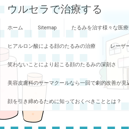
コ
ウルセラで治療する
ン
テ
ン
ホーム
Sitemap
たるみを治す様々な医療
ツ
へ
ス
ヒアルロン酸による顔のたるみの治療
レーザ
キ
ッ
笑わないことにより起こる顔のたるみの深刻さ
プ
美容皮膚科のサーマクールなら一回で劇的改善が見
顔を引き締めるために知っておくべきこととは？