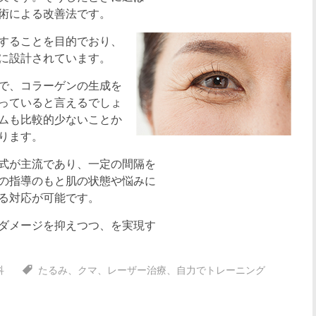
術による改善法です。
することを目的でおり、
に設計されています。
で、コラーゲンの生成を
っていると言えるでしょ
ムも比較的少ないことか
ります。
式が主流であり、一定の間隔を
の指導のもと肌の状態や悩みに
る対応が可能です。
ダメージを抑えつつ、を実現す
科
たるみ
、
クマ
、
レーザー治療
、
自力でトレーニング