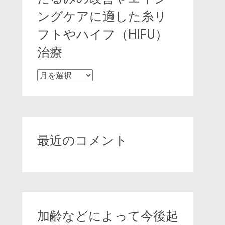
ングケアに適した糸リ
フトやハイフ（HIFU）
治療
た
る
み
の
改
善
最近のコメント
や
エ
イ
ジ
ン
グ
加齢などによって今後起
ケ