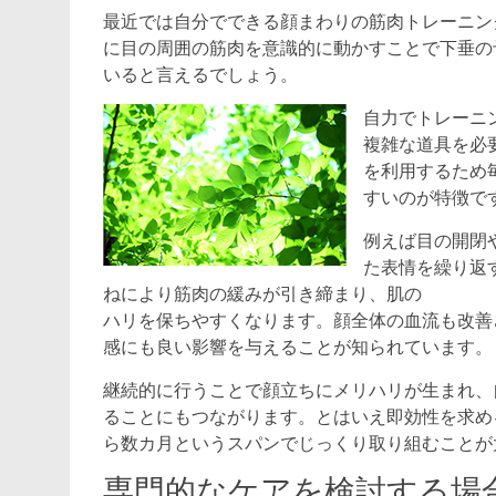
最近では自分でできる顔まわりの筋肉トレーニン
に目の周囲の筋肉を意識的に動かすことで下垂の
いると言えるでしょう。
自力でトレーニ
複雑な道具を必
を利用するため
すいのが特徴で
例えば目の開閉
た表情を繰り返
ねにより筋肉の緩みが引き締まり、肌の
ハリを保ちやすくなります。顔全体の血流も改善
感にも良い影響を与えることが知られています。
継続的に行うことで顔立ちにメリハリが生まれ、
ることにもつながります。とはいえ即効性を求め
ら数カ月というスパンでじっくり取り組むことが
専門的なケアを検討する場