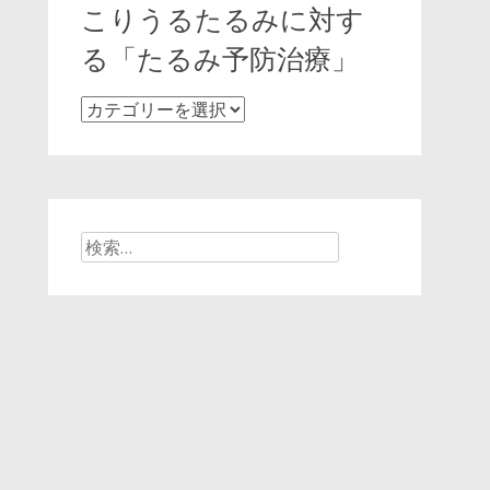
ア
こりうるたるみに対す
に
る「たるみ予防治療」
適
し
加
た
齢
糸
な
リ
ど
フ
に
ト
よ
検
や
っ
索:
ハ
て
イ
今
フ
後
（HIFU）
起
治
こ
療
り
う
る