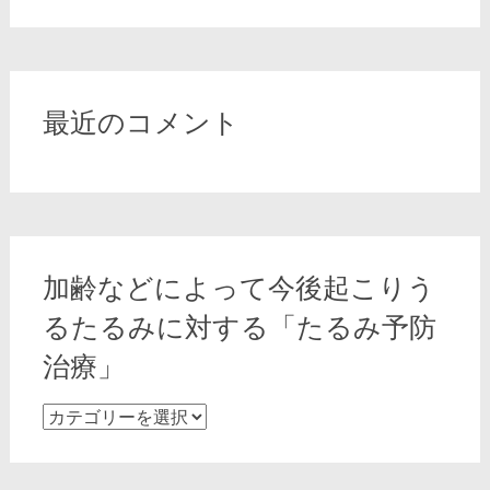
る
み
の
改
善
最近のコメント
や
エ
イ
ジ
ン
グ
加齢などによって今後起こりう
ケ
ア
るたるみに対する「たるみ予防
に
治療」
適
し
加
た
齢
糸
な
リ