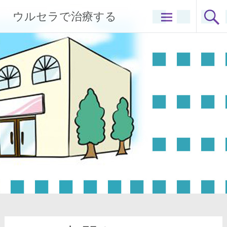
コ
ウルセラで治療する
ン
テ
ン
ツ
へ
ス
キ
ッ
プ