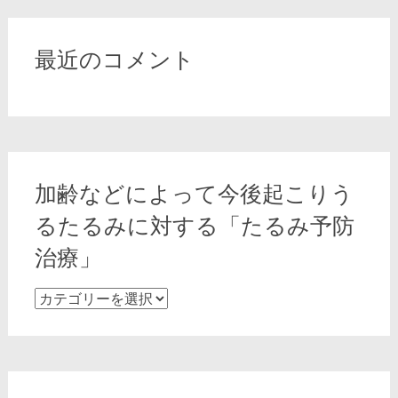
の
改
善
最近のコメント
や
エ
イ
ジ
ン
グ
加齢などによって今後起こりう
ケ
ア
るたるみに対する「たるみ予防
に
治療」
適
し
加
た
齢
糸
な
リ
ど
フ
に
ト