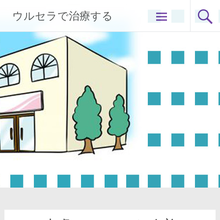
コ
ウルセラで治療する
ン
テ
ン
ツ
へ
ス
キ
ッ
プ