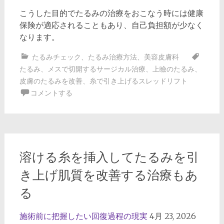
こうした目的でたるみの治療をおこなう時には健康
保険が適応されることもあり、自己負担額が少なく
なります。
たるみチェック
、
たるみ治療方法
、
美容皮膚科
たるみ
、
メスで切開するサージカル治療
、
上瞼のたるみ
、
皮膚のたるみを改善
、
糸で引き上げるスレッドリフト
コメントする
溶ける糸を挿入してたるみを引
き上げ肌質を改善する治療もあ
る
施術前に把握したい回復過程の現実
4月 23, 2026