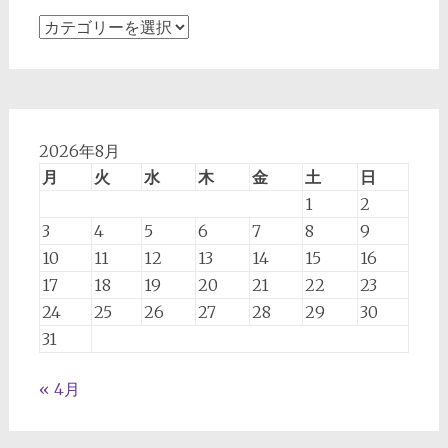
加
齢
な
ど
に
よ
2026年8月
っ
月
火
水
木
金
土
日
て
1
2
今
3
4
5
6
7
8
9
後
10
11
12
13
14
15
16
起
17
18
19
20
21
22
23
こ
24
25
26
27
28
29
30
り
う
31
る
た
« 4月
る
み