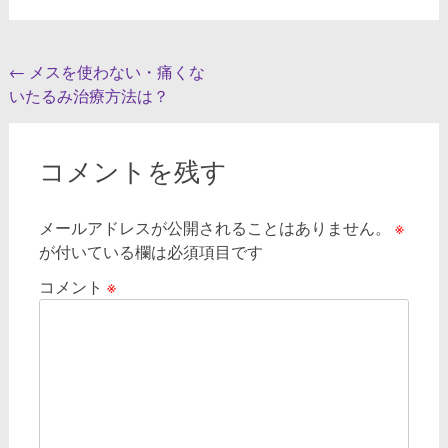
投
←
メスを使わない・痛くな
いたるみ治療方法は？
稿
ナ
ビ
コメントを残す
ゲ
メールアドレスが公開されることはありません。
※
ー
が付いている欄は必須項目です
シ
コメント
※
ョ
ン