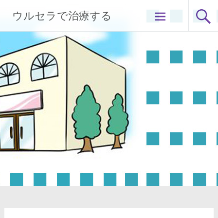
コ
ウルセラで治療する
ン
テ
ン
ツ
へ
ス
キ
ッ
プ