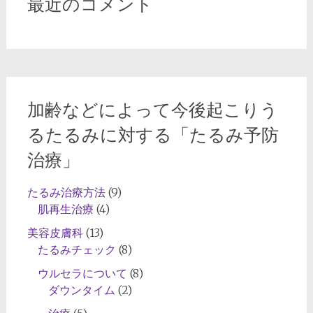
最近のコメント
や
エ
イ
ジ
ン
グ
加齢などによって今後起こりう
ケ
ア
るたるみに対する「たるみ予防
に
治療」
適
し
たるみ治療方法
(9)
た
肌再生治療
(4)
糸
リ
美容皮膚科
(13)
フ
たるみチェック
(8)
ト
ウルセラについて
(8)
や
ダウンタイム
(2)
ハ